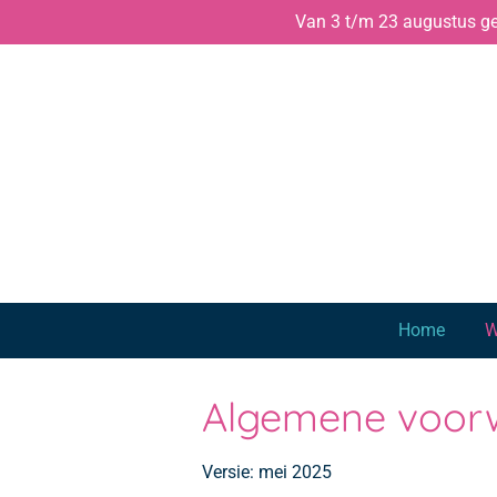
Van 3 t/m 23 augustus gen
Ga
direct
naar
de
hoofdinhoud
Home
W
Algemene voorw
Versie: mei 2025