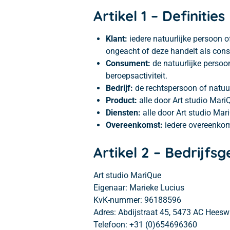
Artikel 1 – Definities
Klant:
iedere natuurlijke persoon 
ongeacht of deze handelt als consu
Consument:
de natuurlijke persoon
beroepsactiviteit.
Bedrijf:
de rechtspersoon of natuurl
Product:
alle door Art studio Mari
Diensten:
alle door Art studio Mar
Overeenkomst:
iedere overeenkoms
Artikel 2 – Bedrijfs
Art studio MariQue
Eigenaar: Marieke Lucius
KvK-nummer: 96188596
Adres: Abdijstraat 45, 5473 AC Heeswi
Telefoon: +31 (0)654696360