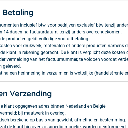
n Betaling
onsumenten inclusief btw, voor bedrijven exclusief btw tenzij ande
nen 14 dagen na factuurdatum, tenzij anders overeengekomen.
e producten geldt volledige vooruitbetaling.
kosten voor drukwerk, materialen of andere producten namens d
de klant in rekening gebracht. De klant is verplicht deze kosten d
nder vermelding van het factuurnummer, te voldoen voordat ve
n geleverd.
lant na een herinnering in verzuim en is wettelijke (handels)rente
 en Verzending
 de klant opgegeven adres binnen Nederland en België.
vermeld; bij maatwerk in overleg.
isch berekend op basis van gewicht, afmeting en bestemming.
, zal de klant hierover zo spoedig mogelijk worden geïnformeerd.