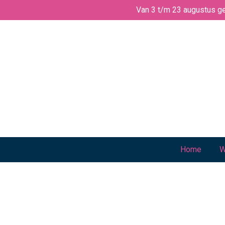
Van 3 t/m 23 augustus ge
Ga
direct
naar
de
hoofdinhoud
Home
W