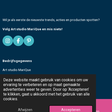
Wil je als eerste de nieuwste trends, acties en producten spotten?
Volg Art studio MariQue en mis niets!
I
F
P
n
a
i
s
c
n
t
e
t
Bedrijfsgegevens
a
b
e
g
o
r
Art studio MariQue
r
o
e
a
k
s
KvK: 96188596
Deze website maakt gebruik van cookies om uw
m
t
ervaring te verbeteren en op maat gemaakte
advertenties weer te geven. Door op ‘Accepteren’
All text and images
© 2024-2026 Art studio MariQue
te klikken, gaat u akkoord met het gebruik van alle
cookies.
Afwijzen
Accepteren
E-mailadres
Instagram
WhatsApp