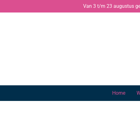
Van 3 t/m 23 augustus gen
Ga
direct
naar
de
hoofdinhoud
Home
W