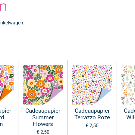
n
winkelwagen.
pier
Cadeaupapier
Cadeaupapier
Cad
rd
Summer
Terrazzo Roze
Wil
n
Flowers
€ 2,50
0
€ 2,50