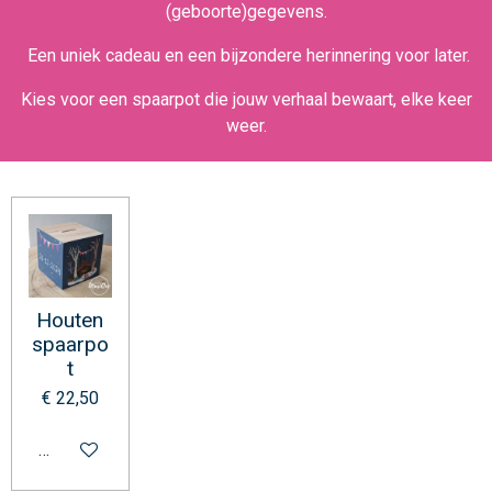
(geboorte)gegevens.
Een uniek cadeau en een bijzondere herinnering voor later.
Kies voor een spaarpot die jouw verhaal bewaart, elke keer
weer.
Houten
spaarpo
t
€ 22,50
Bekijk details