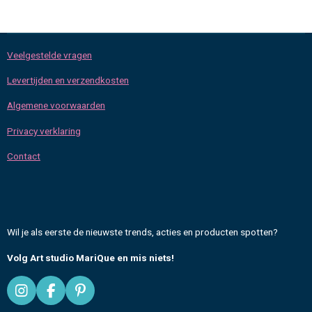
Veelgestelde vragen
Levertijden en verzendkosten
Algemene voorwaarden
Privacy verklaring
Contact
Wil je als eerste de nieuwste trends, acties en producten spotten?
Volg Art studio MariQue en mis niets!
I
F
P
n
a
i