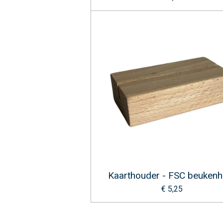
Kaarthouder - FSC beukenh
€ 5,25