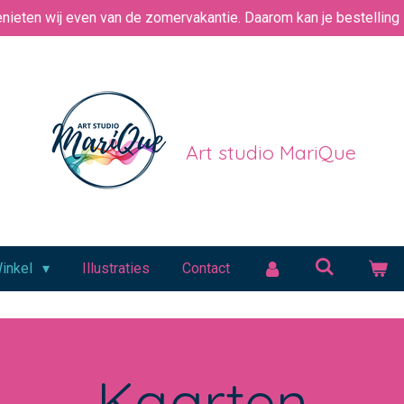
nieten wij even van de zomervakantie. Daarom kan je bestelling i
Art studio MariQue
inkel
Illustraties
Contact
Kaarten