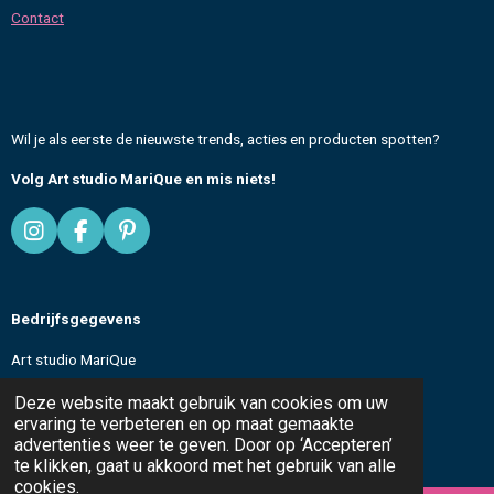
Contact
Wil je als eerste de nieuwste trends, acties en producten spotten?
Volg Art studio MariQue en mis niets!
I
F
P
n
a
i
s
c
n
t
e
t
Bedrijfsgegevens
a
b
e
g
o
r
Art studio MariQue
r
o
e
a
k
s
KvK: 96188596
Deze website maakt gebruik van cookies om uw
m
t
ervaring te verbeteren en op maat gemaakte
advertenties weer te geven. Door op ‘Accepteren’
All text and images
© 2024-2026 Art studio MariQue
te klikken, gaat u akkoord met het gebruik van alle
cookies.