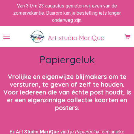
Van 3 t/m 23 augustus genieten wij even van de
Ga
zomervakantie. Daarom kan je bestelling iets langer
direct
onderweg zijn.
naar
de
hoofdinhoud
Art studio MariQue
Papiergeluk
Vrolijke en eigenwijze blijmakers om te
versturen, te geven of zelf te houden.
Voor iedereen die van échte post houdt, is
er een eigenzinnige collectie kaarten en
posters.
Bij
Art Studio MariQue
vind je
Papiergeluk
: een unieke