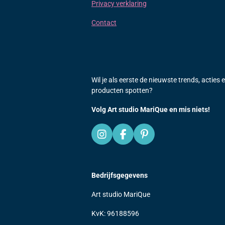
Privacy verklaring
Contact
Wil je als eerste de nieuwste trends, acties 
producten spotten?
Volg Art studio MariQue en mis niets!
I
F
P
n
a
i
s
c
n
t
e
t
Bedrijfsgegevens
a
b
e
g
o
r
Art studio MariQue
r
o
e
a
k
s
KvK: 96188596
m
t