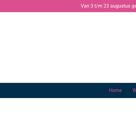
Van 3 t/m 23 augustus gen
Ga
direct
naar
de
hoofdinhoud
Home
W