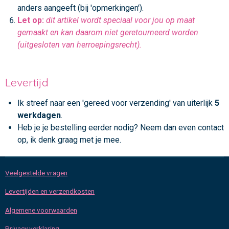
anders aangeeft (bij 'opmerkingen').
Let op:
dit artikel wordt speciaal voor jou op maat
gemaakt en kan daarom niet geretourneerd worden
(uitgesloten van herroepingsrecht).
Levertijd
Ik streef naar een 'gereed voor verzending' van uiterlijk
5
werkdagen
.
Heb je je bestelling eerder nodig? Neem dan even contact
op, ik denk graag met je mee.
Veelgestelde vragen
Levertijden en verzendkosten
Algemene voorwaarden
Privacy verklaring