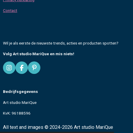
Contact
Wil je als eerste de nieuwste trends, acties en producten spotten?
Volg Art studio MariQue en mis niets!
I
F
P
n
a
i
s
c
n
t
e
t
Bedrijfsgegevens
a
b
e
g
o
r
Art studio MariQue
r
o
e
a
k
s
KvK: 96188596
m
t
All text and images
© 2024-2026 Art studio MariQue