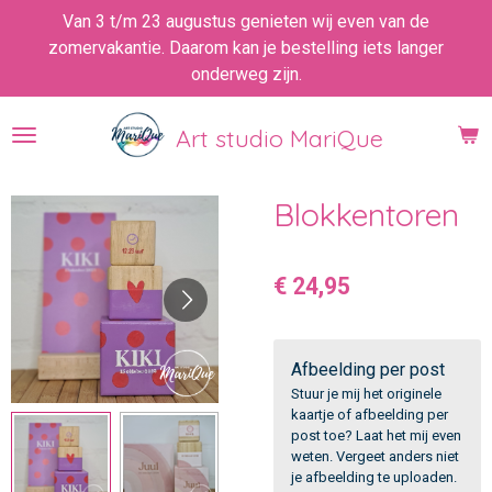
Van 3 t/m 23 augustus genieten wij even van de
Ga
zomervakantie. Daarom kan je bestelling iets langer
direct
onderweg zijn.
naar
de
hoofdinhoud
Art studio MariQue
Blokkentoren
€ 24,95
Afbeelding per post
Stuur je mij het originele
kaartje of afbeelding per
post toe? Laat het mij even
weten. Vergeet anders niet
je afbeelding te uploaden.