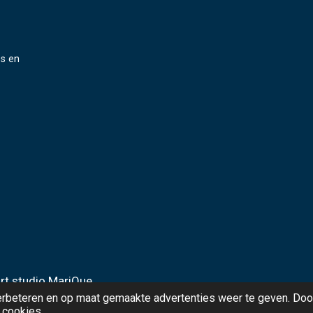
es en
t studio MariQue
erbeteren en op maat gemaakte advertenties weer te geven. Doo
e cookies.