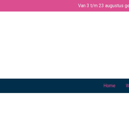
Van 3 t/m 23 augustus ge
Ga
direct
naar
de
hoofdinhoud
Home
W