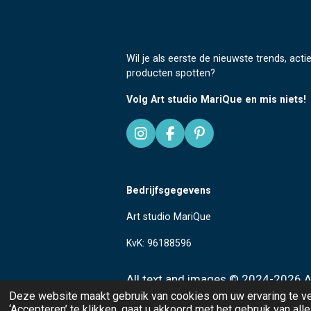
Wil je als eerste de nieuwste trends, acti
producten spotten?
Volg Art studio MariQue en mis niets!
I
F
P
n
a
i
s
c
n
t
e
t
Bedrijfsgegevens
a
b
e
g
o
r
Art studio MariQue
r
o
e
a
k
s
KvK: 96188596
m
t
All text and images
© 2024-2026 Ar
Deze website maakt gebruik van cookies om uw ervaring te v
‘Accepteren’ te klikken, gaat u akkoord met het gebruik van all