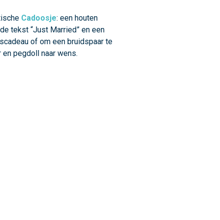
ntische
Cadoosje
: een houten
 de tekst “Just Married” en een
jkscadeau of om een bruidspaar te
r en pegdoll naar wens.