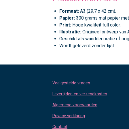
Formaat:
A3 (29,7 x 42 cm).
Papier:
300 grams mat papier met l
Print:
Hoge kwaliteit full color.
Illustratie:
Origineel ontwerp van A
Geschikt als wanddecoratie of orig
Wordt geleverd zonder lijst.
Veelgestelde vragen
Levertijden en verzendkosten
Algemene voorwaarden
Privacy verklaring
Contact