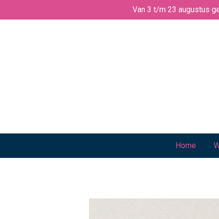
Van 3 t/m 23 augustus ge
Ga
direct
naar
de
hoofdinhoud
Home
W