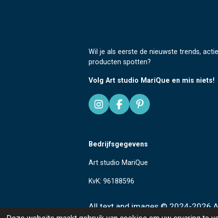
Wil je als eerste de nieuwste trends, acti
producten spotten?
Volg Art studio MariQue en mis niets!
I
F
P
n
a
i
s
c
n
t
e
t
Bedrijfsgegevens
a
b
e
g
o
r
Art studio MariQue
r
o
e
a
k
s
KvK: 96188596
m
t
All text and images
© 2024-2026 Ar