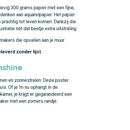
tevig 300 grams papier met een fijne,
 denken aan aquarelpapier. Het papier
n prachtig tot leven komen. Dankzij die
lustratie nét dat beetje extra uitstraling.
jmakers die opvallen aan je muur.
leverd zonder lijst.
nshine
emen en zonnestralen. Deze poster
huis. Of je ’m nu ophangt in de
amer, je krijgt er gegarandeerd een
maker met een zomers randje.