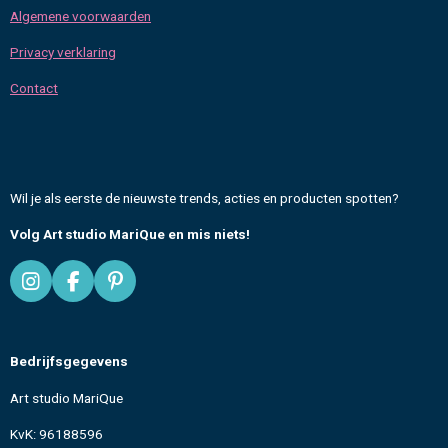
Algemene voorwaarden
Privacy verklaring
Contact
Wil je als eerste de nieuwste trends, acties en producten spotten?
Volg Art studio MariQue en mis niets!
I
F
P
n
a
i
s
c
n
t
e
t
Bedrijfsgegevens
a
b
e
g
o
r
Art studio MariQue
r
o
e
a
k
s
KvK: 96188596
m
t