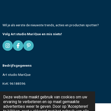
Wil je als eerste de nieuwste trends, acties en producten spotten?
Volg Art studio MariQue en mis niets!
I
F
P
n
a
i
s
c
n
t
e
t
Bedrijfsgegevens
a
b
e
g
o
r
Art studio MariQue
r
o
e
a
k
s
KvK: 96188596
m
t
All text and images
© 2024-2026 Art studio MariQue
Deze website maakt gebruik van cookies om uw
ervaring te verbeteren en op maat gemaakte
advertenties weer te geven. Door op ‘Accepteren’