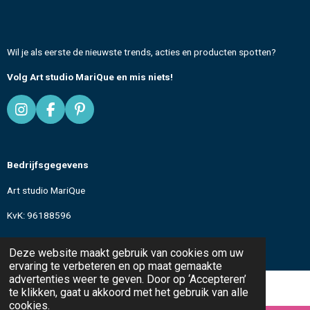
Wil je als eerste de nieuwste trends, acties en producten spotten?
Volg Art studio MariQue en mis niets!
I
F
P
n
a
i
s
c
n
t
e
t
Bedrijfsgegevens
a
b
e
g
o
r
Art studio MariQue
r
o
e
a
k
s
KvK: 96188596
m
t
All text and images
© 2024-2026 Art studio MariQue
Deze website maakt gebruik van cookies om uw
ervaring te verbeteren en op maat gemaakte
advertenties weer te geven. Door op ‘Accepteren’
te klikken, gaat u akkoord met het gebruik van alle
cookies.