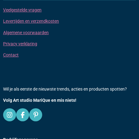
Veelgestelde vragen
Levertijden en verzendkosten
Algemene voorwaarden
Privacy verklaring
Contact
Wil je als eerste de nieuwste trends, acties en producten spotten?
Volg Art studio MariQue en mis niets!
I
F
P
n
a
i
s
c
n
t
e
t