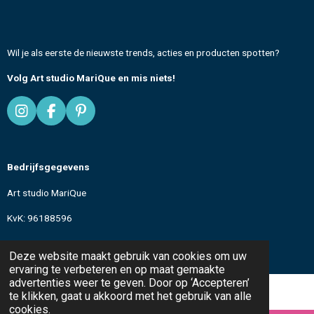
Wil je als eerste de nieuwste trends, acties en producten spotten?
Volg Art studio MariQue en mis niets!
I
F
P
n
a
i
s
c
n
t
e
t
Bedrijfsgegevens
a
b
e
g
o
r
Art studio MariQue
r
o
e
a
k
s
KvK: 96188596
m
t
All text and images
© 2024-2026 Art studio MariQue
Deze website maakt gebruik van cookies om uw
ervaring te verbeteren en op maat gemaakte
advertenties weer te geven. Door op ‘Accepteren’
te klikken, gaat u akkoord met het gebruik van alle
cookies.