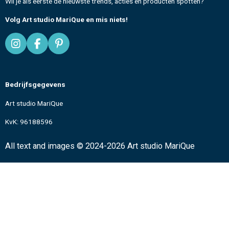
Wil je als eerste de nieuwste trends, acties en producten spotten?
Volg Art studio MariQue en mis niets!
I
F
P
n
a
i
s
c
n
t
e
t
Bedrijfsgegevens
a
b
e
g
o
r
Art studio MariQue
r
o
e
a
k
s
KvK: 96188596
m
t
All text and images
© 2024-2026 Art studio MariQue