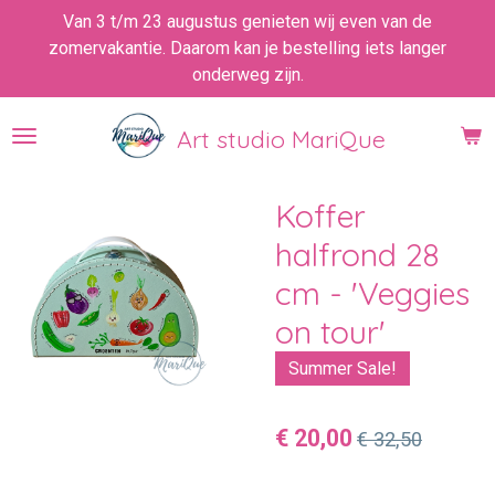
Van 3 t/m 23 augustus genieten wij even van de
Ga
zomervakantie. Daarom kan je bestelling iets langer
direct
onderweg zijn.
naar
de
hoofdinhoud
Art studio MariQue
Koffer
halfrond 28
cm - 'Veggies
on tour'
Summer Sale!
€ 20,00
€ 32,50