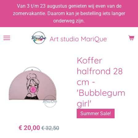
Van 3 t/m 23 augustus genieten wij even van de
Ga
zomervakantie. Daarom kan je bestelling iets langer
direct
onderweg zijn.
naar
de
hoofdinhoud
Art studio MariQue
Koffer
halfrond 28
cm -
'Bubblegum
girl'
Summer Sale!
€ 20,00
€ 32,50