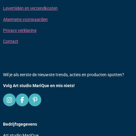
Levertijden en verzendkosten
Algemene voorwaarden
Privacy verklaring
Contact
Wil je als eerste de nieuwste trends, acties en producten spotten?
Volg Art studio MariQue en mis niets!
I
F
P
n
a
i
s
c
n
t
e
t
Bedrijfsgegevens
a
b
e
g
o
r
Art studio MariQue