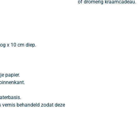
of dromerig kraamcadeau.
og x 10 cm diep.
je papier.
binnenkant.
aterbasis.
s vernis behandeld zodat deze