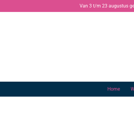
Van 3 t/m 23 augustus gen
Ga
direct
naar
de
hoofdinhoud
Home
W