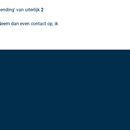
ending' van uiterlijk
2
 Neem dan even contact op, ik