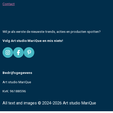
Contact
Wil je als eerste de nieuwste trends, acties en producten spotten?
Volg Art studio MariQue en mis niets!
I
F
P
n
a
i
s
c
n
t
e
t
Bedrijfsgegevens
a
b
e
g
o
r
Art studio MariQue
r
o
e
a
k
s
KvK: 96188596
m
t
All text and images
© 2024-2026 Art studio MariQue