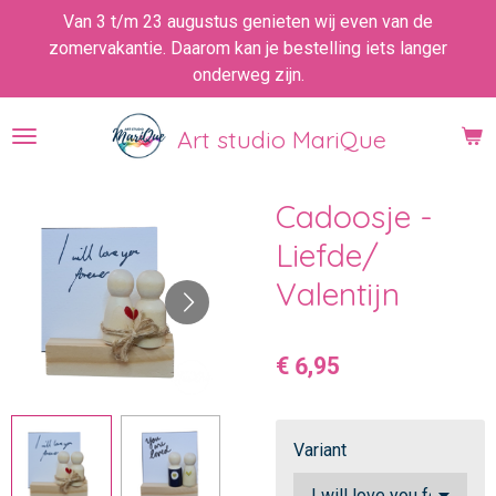
Van 3 t/m 23 augustus genieten wij even van de
Ga
zomervakantie. Daarom kan je bestelling iets langer
direct
onderweg zijn.
naar
de
hoofdinhoud
Art studio MariQue
Cadoosje -
Liefde/
Valentijn
€ 6,95
Variant