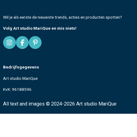
Wil je als eerste de nieuwste trends, acties en producten spotten?
Volg Art studio MariQue en mis niets!
I
F
P
n
a
i
s
c
n
t
e
t
Bedrijfsgegevens
a
b
e
g
o
r
Art studio MariQue
r
o
e
a
k
s
KvK: 96188596
m
t
All text and images
© 2024-2026 Art studio MariQue