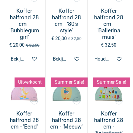
Koffer
Koffer
Koffer
halfrond 28
halfrond 28
halfrond 28
cm -
cm - '80's
cm -
'Bubblegum
style'
'Ballerina
girl'
muis'
€ 20,00
€ 32,50
€ 20,00
€ 32,50
€ 32,50
Bekijk details
Bekijk details
Houd mij op de ho
Uitverkocht
Summer Sale!
Summer Sale!
Koffer
Koffer
Koffer
halfrond 28
halfrond 28
halfrond 28
cm - 'Eend'
cm - 'Meeuw'
cm -