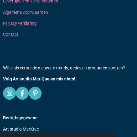
Levertijden en verzendkosten
Algemene voorwaarden
Privacy verklaring
Contact
Wil je als eerste de nieuwste trends, acties en producten spotten?
Volg Art studio MariQue en mis niets!
I
F
P
n
a
i
s
c
n
t
e
t
Bedrijfsgegevens
a
b
e
g
o
r
Art studio MariQue
r
o
e
a
k
s