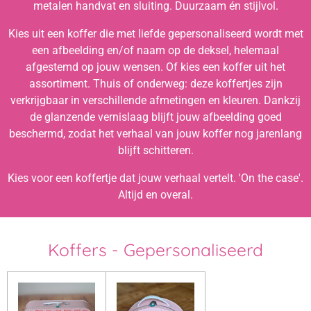
metalen handvat en sluiting. Duurzaam én stijlvol.
Kies uit een koffer die met liefde gepersonaliseerd wordt met
een afbeelding en/of naam op de deksel, helemaal
afgestemd op jouw wensen. Of kies een koffer uit het
assortiment. Thuis of onderweg: deze koffertjes zijn
verkrijgbaar in verschillende afmetingen en kleuren. Dankzij
de glanzende vernislaag blijft jouw afbeelding goed
beschermd, zodat het verhaal van jouw koffer nog jarenlang
blijft schitteren.
Kies voor een koffertje dat jouw verhaal vertelt. 'On the case'.
Altijd en overal.
Koffers - Gepersonaliseerd