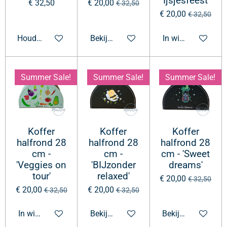
'Ijsjesfeest'
€ 32,50
€ 20,00
€ 32,50
€ 20,00
€ 32,50
Houd mij op de hoogte
Bekijk details
In winkelwagen
Summer Sale!
Summer Sale!
Summer Sale!
Koffer
Koffer
Koffer
halfrond 28
halfrond 28
halfrond 28
cm -
cm -
cm - 'Sweet
'Veggies on
'BIJzonder
dreams'
tour'
relaxed'
€ 20,00
€ 32,50
€ 20,00
€ 20,00
€ 32,50
€ 32,50
In winkelwagen
Bekijk details
Bekijk details